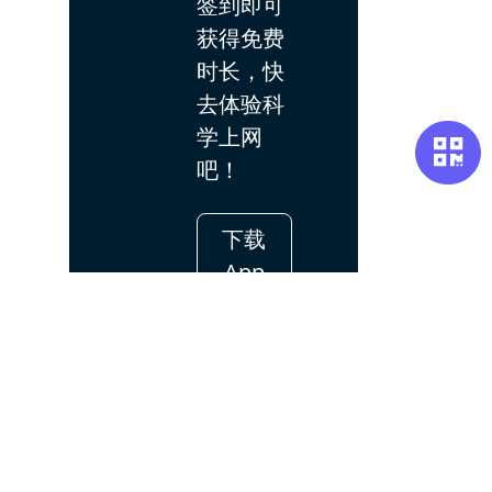
签到即可
获得免费
时长，快
去体验科
学上网
吧！
下载
App