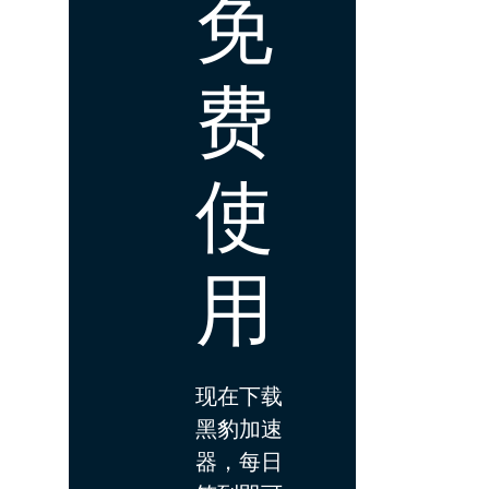
免
费
使
用
现在下载
黑豹加速
器，每日