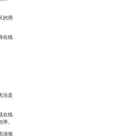
区的用
得在线
无论是
或在线
包率。
高清视