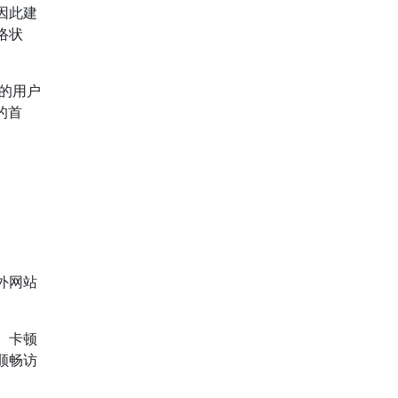
因此建
络状
的用户
的首
外网站
、卡顿
顺畅访