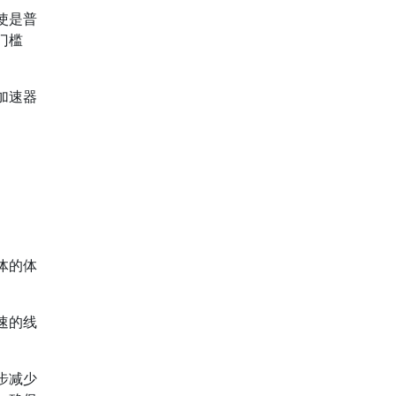
使是普
门槛
加速器
体的体
速的线
步减少