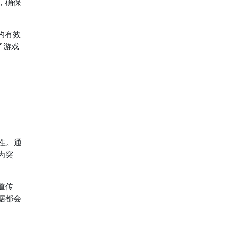
，确保
的有效
了游戏
性。通
为突
道传
据都会