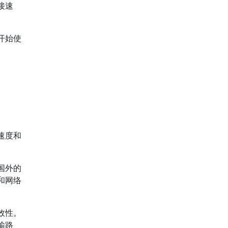
接速
开始使
速度和
国外的
和网络
效性。
输路