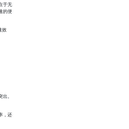
在于无
速的便
速效
突出。
率，还