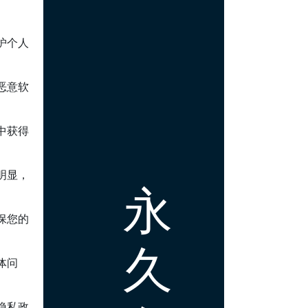
护个人
恶意软
中获得
明显，
永
保您的
久
体问
隐私政