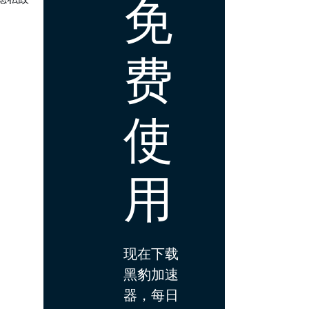
免
费
使
用
现在下载
黑豹加速
器，每日