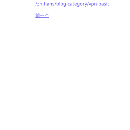
/zh-hans/blog-category/vpn-basic
前一个