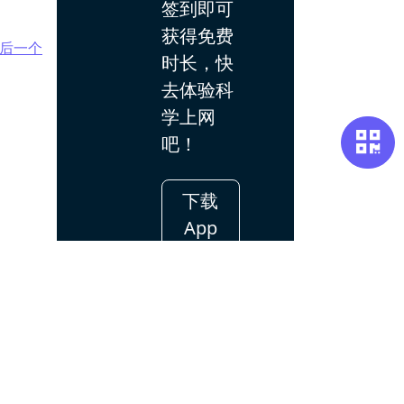
签到即可
获得免费
后一个
时长，快
去体验科
学上网
吧！
下载
App